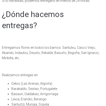
Si lo necesitas, podemos entregarlo en menos de 24 horas.
¿Dónde hacemos
entregas?
Envíos a domicilio en Bilbao ciudad
Entregamos flores en todos los barrios: Santutxu, Casco Viejo,
Abando, Indautxu, Deusto, Rekalde, Basurto, Begoña, San Ignacio,
Miribilla, etc.
Envíos a domicilio en otros municipios de Bizkaia
Realizamos entregas en:
Getxo (Las Arenas, Algorta)
Barakaldo, Sestao, Portugalete
Basauri, Galdakao, Arrigorriaga
Leioa, Erandio, Berango
Santurtzi, Mungia, Sopela…