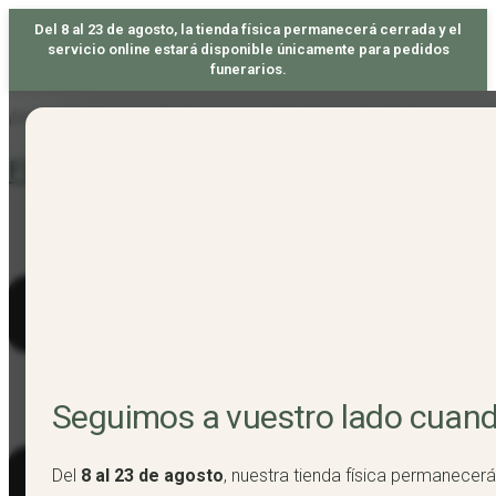
Del 8 al 23 de agosto, la tienda física permanecerá cerrada y el
servicio online estará disponible únicamente para pedidos
funerarios.
Skip
¡DISFRUTA DE TU ENVÍO GRATIS A PARTIR DE 50€ DE PEDIDO! 🐝
to
Floristería Santutxu
content
Seguimos a vuestro lado cuan
Del
8 al 23 de agosto
, nuestra tienda física permanecerá