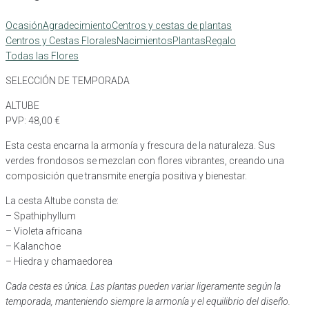
Ocasión
Agradecimiento
Centros y cestas de plantas
Centros y Cestas Florales
Nacimientos
Plantas
Regalo
Todas las Flores
SELECCIÓN DE TEMPORADA
ALTUBE
PVP:
48,00
€
Esta cesta encarna la armonía y frescura de la naturaleza. Sus
verdes frondosos se mezclan con flores vibrantes, creando una
composición que transmite energía positiva y bienestar.
La cesta Altube consta de:
– Spathiphyllum
– Violeta africana
– Kalanchoe
– Hiedra y chamaedorea
Cada cesta es única. Las plantas pueden variar ligeramente según la
temporada, manteniendo siempre la armonía y el equilibrio del diseño.