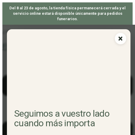
Del 8 al 23 de agosto, la tienda física permanecerá cerrada y el
servicio online estará disponible únicamente para pedidos
funerarios.
Skip
¡DISFRUTA DE TU ENVÍO GRATIS A PARTIR DE 50€ DE PEDIDO! 🐝
×
to
Floristería Santutxu
content
Seguimos a vuestro lado
cuando más importa