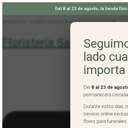
Del 8 al 23 de agosto, la tienda fí
Skip
¡DISFRUTA DE TU ENVÍO GRATIS A PARTIR DE 50€ DE PEDIDO! 🐝
to
content
Floristería Santutxu
Seguimo
lado cu
importa
Del
8 al 23 de agost
permanecerá cerrada
Durante estos días, 
servicio online excl
flores para funerales.