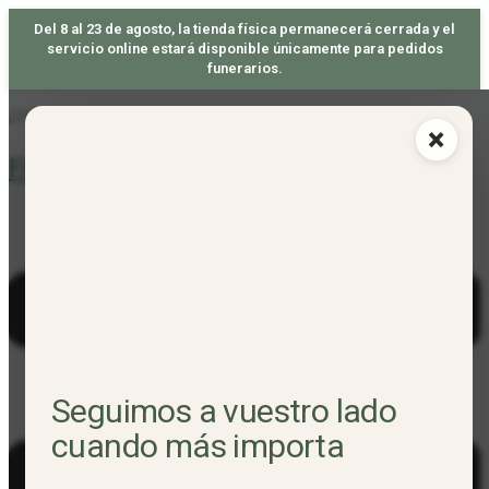
Del 8 al 23 de agosto, la tienda física permanecerá cerrada y el
servicio online estará disponible únicamente para pedidos
funerarios.
Skip
¡DISFRUTA DE TU ENVÍO GRATIS A PARTIR DE 50€ DE PEDIDO! 🐝
×
to
Floristería Santutxu
content
Seguimos a vuestro lado
cuando más importa