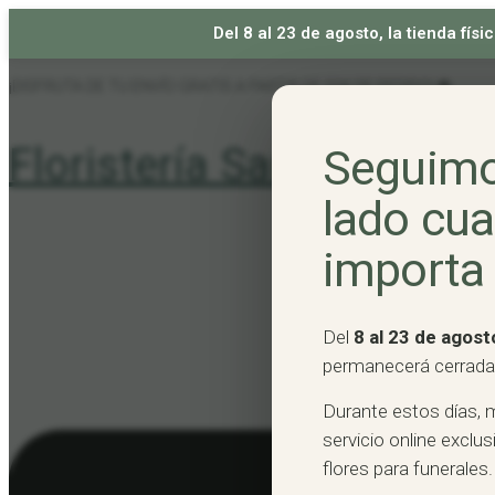
Del 8 al 23 de agosto, la tienda fí
Skip
¡DISFRUTA DE TU ENVÍO GRATIS A PARTIR DE 50€ DE PEDIDO! 🐝
to
content
Floristería Santutxu
Seguimo
lado cu
importa
Del
8 al 23 de agost
permanecerá cerrada
Durante estos días, 
servicio online excl
flores para funerales.